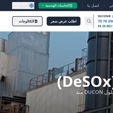
ئي
|
اتصل بنا
|
العربية
الحاسبات الهندسية
DUCON
®
اطلب عرض سعر
الكتالوجات
أنظمة DeSOx لخفض انبعاثات SO₂ من غازات الاحتراق. امتصاص قلوي. حلول DUCON منذ