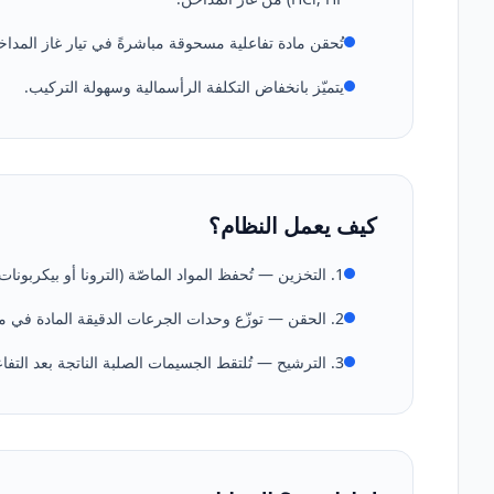
تُحقن مادة تفاعلية مسحوقة مباشرةً في تيار غاز المداخ
يتميّز بانخفاض التكلفة الرأسمالية وسهولة التركيب.
كيف يعمل النظام؟
1. التخزين — تُحفظ المواد الماصّة (الترونا أو بيكربونات الصوديوم) في صوامع محكمة الإغلاق مخصّصة.
2. الحقن — توزّع وحدات الجرعات الدقيقة المادة في مجرى الغاز بشكل متجانس.
3. الترشيح — تُلتقط الجسيمات الصلبة الناتجة بعد التفاعل في فلتر الأكياس وتُزال من النظام.