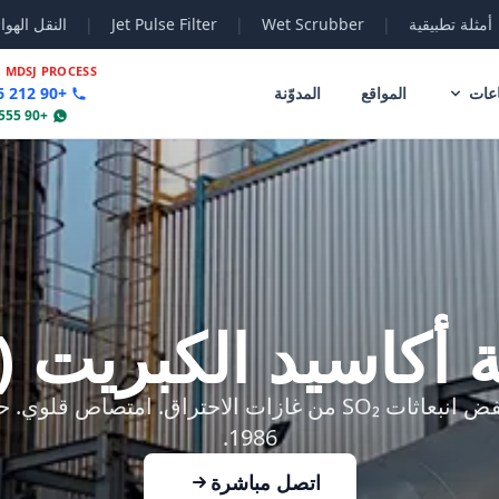
أمثلة تطبيقية
|
Wet Scrubber
|
Jet Pulse Filter
|
النقل الهوا
|
MDSJ PROCESS
عات
المواقع
المدوّنة
+90 212 356 78 70
+90 555 802 30 04
أكاسيد الكبريت (DeSOx)
1986.
اتصل مباشرة