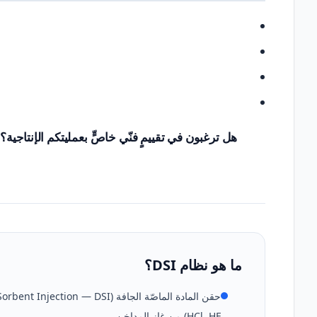
هل ترغبون في تقييمٍ فنّي خاصٍّ بعمليتكم الإنتاجية؟
ما هو نظام DSI؟
HCl, HF) من غاز المداخن.