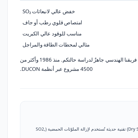
خفض عالي لانبعاثات SO₂
امتصاص قلوي رطب أو جاف
مناسب للوقود عالي الكبريت
مثالي لمحطات الطاقة والمراجل
فريقنا الهندسي جاهزٌ لدراسة حالتكم. منذ 1986 وأكثر من
4500 مشروع عبر أنظمة DUCON.
حقن المادة الماصّة الجافة (Dry Sorbent Injection — DSI) تقنية حديثة تُستخدم لإزالة الملوّثات الحمضية (SO2,