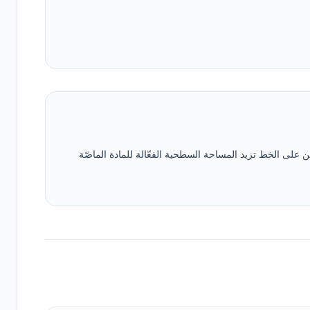
مكن دمج أنظمة طحن على الخط تزيد المساحة السطحية الفعّالة للمادة الماصّة