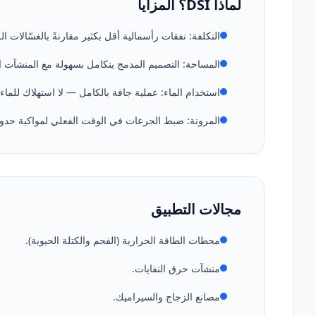
لماذا DSI؟ المزايا
التكلفة: نفقات رأسمالية أقل بكثير مقارنةً بالغسّالات الرطبة (crubber
المساحة: التصميم المدمج يتكامل بسهولة مع المنشآت ال
استخدام الماء: عملية جافة بالكامل — لا استهلاك للماء 
المرونة: ضبط الجرعات في الوقت الفعلي لمواكبة حدود ال
مجالات التطبيق
محطات الطاقة الحرارية (الفحم والكتلة الحيوية).
منشآت حرق النفايات.
مصانع الزجاج والسيراميك.