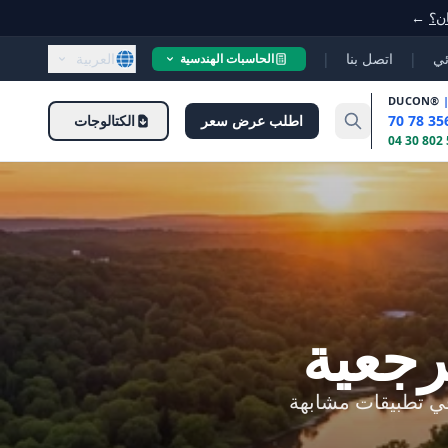
ان؟
←
ئي
|
اتصل بنا
|
العربية
الحاسبات الهندسية
DUCON
®
اطلب عرض سعر
الكتالوجات
رجعية
في تطبيقات مشابهة