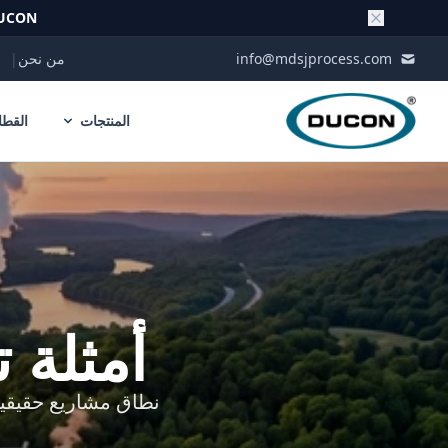
UCON
Skip to conten
info@mdsjprocess.com
من نحن
|
المنتجات
القطا
أمثلة 
نطاق مشاريع حقيقية