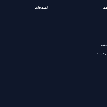
عة
الصفحات
يقية
لهندسية