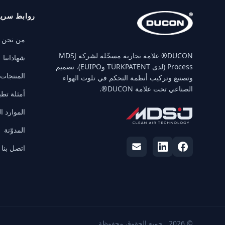
روابط سري
من نحن
‏DUCON® علامة تجارية مسجّلة لشركة MDSJ
شهاداتنا
Process (لدى TÜRKPATENT وEUIPO). تصميم
المنتجات
وتصنيع وتركيب أنظمة التحكم في تلوث الهواء
الصناعي تحت علامة DUCON®.
أمثلة تطب
الموارد ا
المدوّنة
اتصل بنا
© 2026 . جميع الحقوق محفوظة.