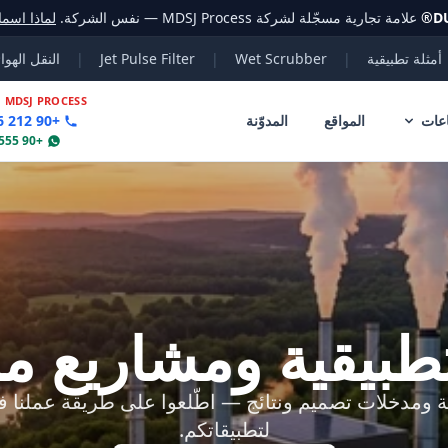
D
®
علامة تجارية مسجّلة لشركة MDSJ Process — نفس الشركة.
لماذا اسم
أمثلة تطبيقية
|
Wet Scrubber
|
Jet Pulse Filter
|
النقل الهوا
|
MDSJ PROCESS
عات
المواقع
المدوّنة
+90 212 356 78 70
+90 555 802 30 04
تطبيقية ومشاريع م
 ومدخلات تصميم ونتائج — اطّلعوا على طريقة عملنا 
لتطبيقاتكم.