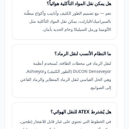
هل يمكن نقل المواد التآكلية هوائياً؟
نعم — مع تصميم الطور الكثيف وأنابيب وأكواع مبطّنة
بالسيراميك/البازلت، يمكن نقل المواد التآكلية مثل
الألومينا ورمل السيليكا وخام الحديد بأمان.
ما النظام الأنسب لنقل الرماد؟
لنقل الرماد في محطات الطاقة، تُستخدم أنظمة
DUCON Denseveyor (الطور الكثيف) وAshveyor.
وهي الحل القياسي لنقل الرماد المتطاير والرماد القاعي
إلى الصوامع.
هل يُشترط ATEX للنقل الهوائي؟
في الخطوط التي تحتوي على غبار قابل للانفجار (طحين،