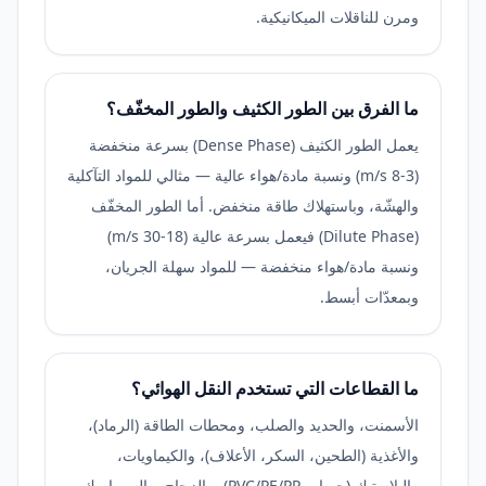
ومرن للناقلات الميكانيكية.
ما الفرق بين الطور الكثيف والطور المخفّف؟
يعمل الطور الكثيف (Dense Phase) بسرعة منخفضة
(3-8 m/s) ونسبة مادة/هواء عالية — مثالي للمواد التآكلية
والهشّة، وباستهلاك طاقة منخفض. أما الطور المخفّف
(Dilute Phase) فيعمل بسرعة عالية (18-30 m/s)
ونسبة مادة/هواء منخفضة — للمواد سهلة الجريان،
وبمعدّات أبسط.
ما القطاعات التي تستخدم النقل الهوائي؟
الأسمنت، والحديد والصلب، ومحطات الطاقة (الرماد)،
والأغذية (الطحين، السكر، الأعلاف)، والكيماويات،
والبلاستيك (حبيبات PVC/PE/PP)، والزجاج، والسيراميك،