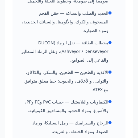
صومعة إلى صومعة، وخطوط التعبئة والتحميل.
الحديد والصلب والسباكة — حقن الفحم
المسحوق، والكوك، والألومينا، والسبائك الحديدية،
ومواد الصهارة.
محطات الطاقة — نقل الرماد (DUCON
Ashveyor / Denseveyor)، ونقل الرماد المتطاير
والقاعي إلى الصوامع.
الأغذية والطحين — الطحين، والسكر، والكاكاو،
والتوابل، والأعلاف، والحبوب؛ خط مغلق متوافق
مع ATEX.
الكيماويات والبلاستيك — حبيبات PVC وPE وPP،
والأصباغ، ومواد الحشو، والمساحيق الكيميائية.
الزجاج والسيراميك — رمل السيليكا، ورماد
الصودا، ومواد الخلطة، والفريت.