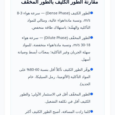
مقارنة الطور الكثيف بالطور المخفّف
الطور الكثيف (Dense Phase) — سرعة هواء 3-8
m/s، ونسبة مادة/هواء عالية، ومثالي للمواد
التآكلية والهشّة؛ باستهلاك طاقة منخفض.
الطور المخفّف (Dilute Phase) — سرعة هواء
18-30 m/s، ونسبة مادة/هواء منخفضة، للمواد
سهلة الجريان وغير التآكلية؛ بمعدّات أبسط وصيانة
أسهل.
يوفّر الطور الكثيف تآكلاً أقل بنسبة 60-80% على
المواد التآكلية (الألومينا، رمل السيليكا، خام
الحديد).
الطور المخفّف أقل في الاستثمار الأولي؛ والطور
الكثيف أقل في تكلفة التشغيل.
كلما زادت المسافة، أصبح الطور الكثيف أكثر