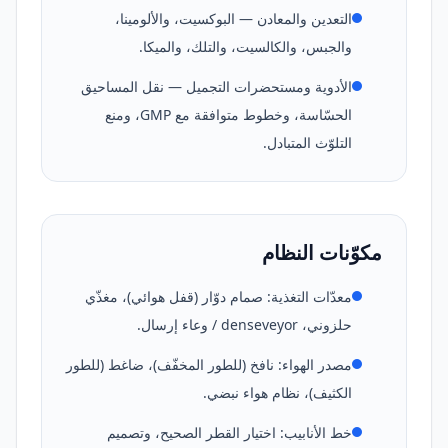
التعدين والمعادن — البوكسيت، والألومينا،
والجبس، والكالسيت، والتلك، والميكا.
الأدوية ومستحضرات التجميل — نقل المساحيق
الحسّاسة، وخطوط متوافقة مع GMP، ومنع
التلوّث المتبادل.
مكوّنات النظام
معدّات التغذية: صمام دوّار (قفل هوائي)، مغذّي
حلزوني، denseveyor / وعاء إرسال.
مصدر الهواء: نافخ (للطور المخفّف)، ضاغط (للطور
الكثيف)، نظام هواء نبضي.
خط الأنابيب: اختيار القطر الصحيح، وتصميم