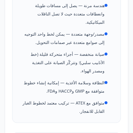
هندسة مرنة — يصل إلى مسافات طويلة
وانعطافات متعددة حيث لا تصل الناقلات
الميكانيكية.
مصدر/وجهة متعددة — يمكن لخط واحد التوجيه
إلى صوامع متعددة عبر صمامات التحويل.
صيانة منخفضة — أجزاء متحركة قليلة (خط
الأنابيب سلبي)؛ وتتركّز الصيانة على التغذية
ومصدر الهواء.
النظافة وسلامة الأغذية — إمكانية إنشاء خطوط
متوافقة مع GMP وHACCP وFDA.
متوافق مع ATEX — تركيب معتمد لخطوط الغبار
القابل للانفجار.