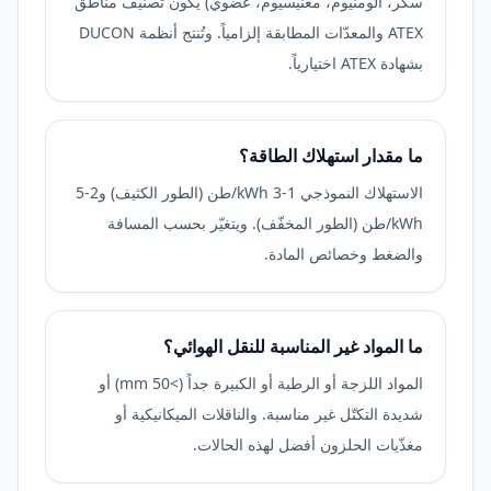
سكر، ألومنيوم، مغنيسيوم، عضوي) يكون تصنيف مناطق
ATEX والمعدّات المطابقة إلزامياً. وتُنتج أنظمة DUCON
بشهادة ATEX اختيارياً.
ما مقدار استهلاك الطاقة؟
الاستهلاك النموذجي 1-3 kWh/طن (الطور الكثيف) و2-5
kWh/طن (الطور المخفّف). ويتغيّر بحسب المسافة
والضغط وخصائص المادة.
ما المواد غير المناسبة للنقل الهوائي؟
المواد اللزجة أو الرطبة أو الكبيرة جداً (>50 mm) أو
شديدة التكتّل غير مناسبة. والناقلات الميكانيكية أو
مغذّيات الحلزون أفضل لهذه الحالات.