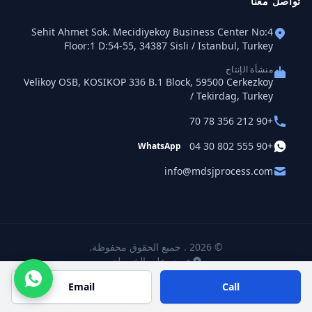
تواصل معنا
Sehit Ahmet Sok. Mecidiyekoy Business Center No:4
Floor:1 D:54-55, 34387 Sisli / Istanbul, Turkey
منشأة الإنتاج
Velikoy OSB, KOSIKOP 336 B.1 Block, 59500 Cerkezkoy
/ Tekirdag, Turkey
+90 212 356 78 70
+90 555 802 30 04
WhatsApp
info@mdsjprocess.com
© 2026 . جميع الحقوق محفوظة.
عرض على الخريطة
Email
Call
DUCON® is a registered trademark of MDSJ Proses Mühendislik Makina
Sanayi Ltd. Co., registered with the Turkish Patent and Trademark Office