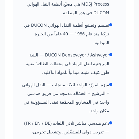
MDSJ Process هي مصنّع أنظمة النقل الهوائي
DUCON في هذه المنطقة.
تصميم وتصنيع أنظمة النقل الهوائي DUCON في
تركيا منذ عام 1986 — 40 عاماً من الخبرة
الميدانية.
DUCON Denseveyor / Ashveyor — البنية
المرجعية لنقل الرماد في محطات الطاقة؛ تقنية
طور كثيف مثبتة ميدانياً للمواد التآكلية.
ميزة المورّد الواحد لثلاثة منتجات — النقل الهوائي
+ الترشيح + الغسّالة مدمجة من فريق هندسي
واحد؛ في المشاريع المجمّعة تبقى المسؤولية في
مكان واحد.
دعم هندسي مباشر ثلاثي اللغات (TR / EN / DE)
— تدريب دولي للمشغّلين، وتشغيل تجريبي،