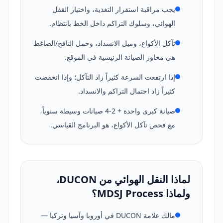
يجب مراقبة استقرار التغذية، واختيار القفل
الهوائي، وسلوك التراكم داخل الخط بانتظام.
تآكل الأكواع، وميل الانسداد، وحمل النافخ/الضاغط
هي محاور الصيانة الرئيسية في الموقع.
إذا ارتفعت السرعة كثيراً زاد التآكل؛ وإذا انخفضت
كثيراً زاد احتمال التراكم والانسداد.
صيانة كبرى واحدة + 2-4 صيانات وسيطة سنوياً،
مع فحص تآكل الأكواع، هو البرنامج القياسي.
لماذا النقل الهوائي من DUCON،
ولماذا MDSJ Process؟
مالك علامة DUCON في أوروبا وآسيا وتركيا —