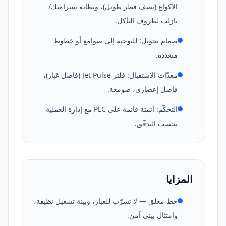
الأكواع (نصف قطر طويل)، وبطانة سيراميك/
بازلت لظروف التآكل.
صمام تحويل: للتوجيه إلى صوامع أو خطوط
متعددة.
معدّات الاستقبال: فلتر Jet Pulse (فاصل غبار)،
فاصل إعصاري، صومعة.
التحكّم: أتمتة قائمة على PLC مع إدارة العملية
بحسب التدفّق.
المزايا
خط مغلق — لا تسرّب للغبار، وبيئة تشغيل نظيفة،
وامتثال بيئي آمن.