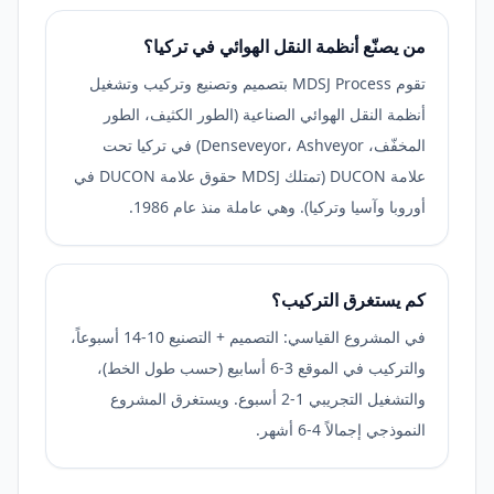
من يصنّع أنظمة النقل الهوائي في تركيا؟
تقوم MDSJ Process بتصميم وتصنيع وتركيب وتشغيل
أنظمة النقل الهوائي الصناعية (الطور الكثيف، الطور
المخفّف، Denseveyor، Ashveyor) في تركيا تحت
علامة DUCON (تمتلك MDSJ حقوق علامة DUCON في
أوروبا وآسيا وتركيا). وهي عاملة منذ عام 1986.
كم يستغرق التركيب؟
في المشروع القياسي: التصميم + التصنيع 10-14 أسبوعاً،
والتركيب في الموقع 3-6 أسابيع (حسب طول الخط)،
والتشغيل التجريبي 1-2 أسبوع. ويستغرق المشروع
النموذجي إجمالاً 4-6 أشهر.