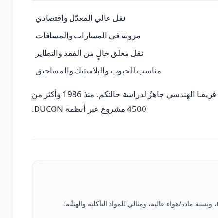
نقل عالي المعدّل واقتصادي
مرونة في المسارات والمسافات
نقل مغلق خالٍ من الفقد والتطاير
مناسب للحبوب والبلاستيك والمساحيق
فريقنا الهندسي جاهزٌ لدراسة حالتكم. منذ 1986 وأكثر من
4500 مشروع عبر أنظمة DUCON.
الطور الكثيف (Dense Phase) — سرعة هواء 3-8 m/s، ونسبة مادة/هواء عالية، ومثالي للمواد التآكلية والهشّة؛