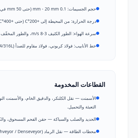
حجم الجسيمات: 0.1 mm - 20 mm (حتى 50 mm في التطبيقات الخاصة).
درجة الحرارة: من المحيطة إلى +200°C (حتى +400°C ببطانة حرارية في التطبيقات الخاصة).
سرعة الهواء: الطور الكثيف 3-8 m/s، والطور المخفّف 18-30 m/s.
خط الأنابيب: فولاذ كربوني، فولاذ مقاوم للصدأ (304/316L)، مبطّن بالسيراميك أو البازلت (للمواد التآكلية).
القطاعات المخدومة
الأسمنت — نقل الكلنكر، والدقيق الخام، والأسمنت ال
التعبئة والتحميل.
الحديد والصلب والسباكة — حقن الفحم المسحوق، والكوك،
محطات الطاقة — نقل الرماد (DUCON Ashveyor / Denseveyor)، ونقل الرماد المتطاير والقاعي إلى الصوامع.