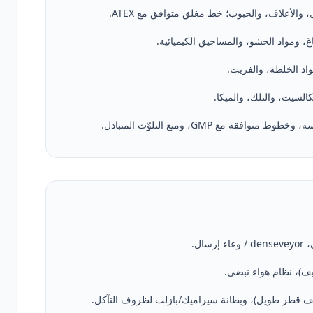
 والأعلاف، والحبوب؛ خط مغلق متوافق مع ATEX.
اد الخلطة، والفريت.
السيت، والتلك، والميكا.
مع GMP، ومنع التلوّث المتبادل.
ال.
يف)، نظام هواء نبضي.
نصف قطر طويل)، وبطانة سيراميك/بازلت لظروف التآكل.