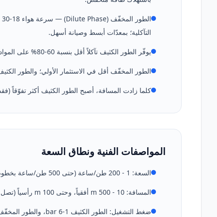
التآكلية؛ بمعدّات أبسط وصيانة أسهل.
يوفّر الطور الكثيف تآكلاً أقل بنسبة 60-80% على المواد التآكلية (الألومينا، رمل السيليكا، خام الحديد).
الطور المخفّف أقل في الاستثمار الأولي؛ والطور الكثي
كلما زادت المسافة، أصبح الطور الكثيف أكثر تفوّقاً (
المواصفات الفنية ونطاق السعة
السعة: 1 - 200 طن/ساعة (حتى 500 طن/ساعة بخطوط معيارية متوازية).
المسافة: 10 - 500 m أفقياً، وحتى 100 m رأسياً (تصل المسارات المجمّعة إلى 800 m إجمالاً).
ضغط التشغيل: الطور الكثيف 1-6 bar، والطور المخفّف 0.5-1 bar (التفريغ من -0.3 إلى -0.8 bar).