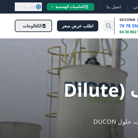
ئي
|
اتصل بنا
|
العربية
الحاسبات الهندسية
DUCON
®
اطلب عرض سعر
الكتالوجات
النقل الهوائي بالطور المخفّف (Dilute
أنظمة نقل هوائي بالطور المخفّف للنقل عالي المعدّل للمساحيق والحبيبات. حلول DUCON