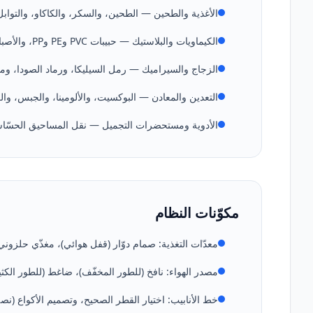
الأغذية والطحين — الطحين، والسكر، والكاكاو، والتوابل،
الكيماويات والبلاستيك — حبيبات PVC وPE وPP، والأصباغ، ومواد الحشو، والمساحيق الكيميائية.
الزجاج والسيراميك — رمل السيليكا، ورماد الصودا، ومو
التعدين والمعادن — البوكسيت، والألومينا، والجبس، والك
الأدوية ومستحضرات التجميل — نقل المساحيق الحسّاسة، وخطوط متوافقة 
مكوّنات النظام
معدّات التغذية: صمام دوّار (قفل هوائي)، مغذّي حلزوني، denseveyor / وعاء إرس
مصدر الهواء: نافخ (للطور المخفّف)، ضاغط (للطور الكث
خط الأنابيب: اختيار القطر الصحيح، وتصميم الأكواع (