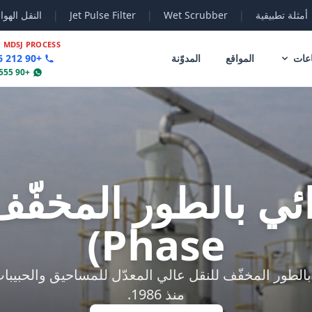
أمثلة تطبيقية
|
Wet Scrubber
|
Jet Pulse Filter
|
النقل الهوا
|
MDSJ PROCESS
عات
المواقع
المدوّنة
+90 212 356 78 70
+90 555 802 30 04
Phase)
منذ 1986.