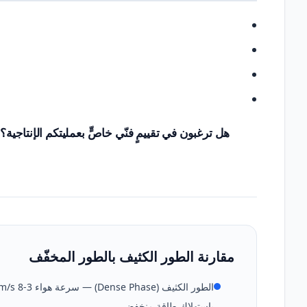
هل ترغبون في تقييمٍ فنّي خاصٍّ بعمليتكم الإنتاجية؟
مقارنة الطور الكثيف بالطور المخفّف
باستهلاك طاقة منخفض.