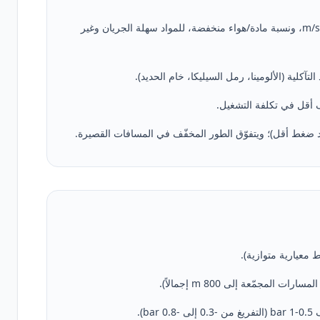
الطور المخفّف (Dilute Phase) — سرعة هواء 18-30 m/s، ونسبة مادة/هواء منخفضة، للمواد سهلة الجريان وغير
ف أقل في تكلفة التشغيل.
فقد ضغط أقل)؛ ويتفوّق الطور المخفّف في المسافات القصيرة.