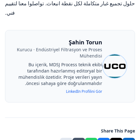
حلول تجميع غبار متكاملة لكل نقطة انبعاث. تواصلوا معنا لتقييم
فني.
Şahin Torun
Kurucu · Endüstriyel Filtrasyon ve Proses
Mühendisi
Bu içerik, MDSJ Process teknik ekibi
tarafından hazırlanmış editoryal bir
mühendislik özetidir. Proje verileri yayın
öncesi sahaya göre doğrulanmalıdır.
LinkedIn Profilini Gör
Share This Page