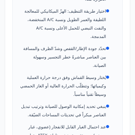
اختيار طريقة التنظيف: الهزّ الميكانيكي للمعالجة
اللطيفة والعمر الطويل ونسبة A/C المنخفضة،
والنفث النبضي للحمل الأعلى ونسبة A/C
المدمجة.
تحدّد جودة الإطار/القفص وشدّ الظرف والمسافة
بين العناصر مباشرةً خطر التجسير وسهولة
الصيانة.
يُختار وسيط القماش وفق درجة حرارة العملية
وكيميائها؛ وتتطلّب الحرارة العالية أو الغاز الحمضي
وسيطاً تقنياً مناسباً.
ينبغي تحديد إمكانية الوصول للصيانة وترتيب تبديل
العناصر مبكراً في تحديثات المساحات الضيّقة.
عند احتمال الغبار القابل للانفجار (عضوي، غبار