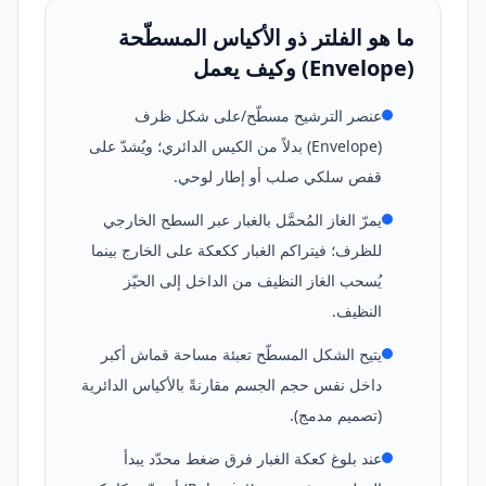
ما هو الفلتر ذو الأكياس المسطّحة
(Envelope) وكيف يعمل
عنصر الترشيح مسطّح/على شكل ظرف
(Envelope) بدلاً من الكيس الدائري؛ ويُشدّ على
قفص سلكي صلب أو إطار لوحي.
يمرّ الغاز المُحمَّل بالغبار عبر السطح الخارجي
للظرف؛ فيتراكم الغبار ككعكة على الخارج بينما
يُسحب الغاز النظيف من الداخل إلى الحيّز
النظيف.
يتيح الشكل المسطّح تعبئة مساحة قماش أكبر
داخل نفس حجم الجسم مقارنةً بالأكياس الدائرية
(تصميم مدمج).
عند بلوغ كعكة الغبار فرق ضغط محدّد يبدأ