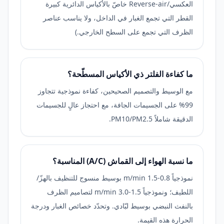
العكسي/Reverse-air خاصّ بالأكياس الدائرية كبيرة
القطر التي تجمع الغبار في الداخل، ولا يناسب عناصر
الظرف التي تجمع على السطح الخارجي.)
ما كفاءة الفلتر ذي الأكياس المسطّحة؟
مع الوسيط والتصميم الصحيحين، كفاءة نموذجية تتجاوز
99% على الجسيمات الجافة، مع احتجاز عالٍ للجسيمات
الدقيقة شاملاً PM10/PM2.5.
ما نسبة الهواء إلى القماش (A/C) المناسبة؟
نموذجياً 0.8-1.5 m/min بوسيط منسوج للتنظيف بالهزّ/
اللطيف؛ ونموذجياً 1.5-3.0 m/min لتصاميم الظرف
بالنفث النبضي بوسيط لبّادي. وتحدّد خصائص الغبار ودرجة
الحرارة هذه القيمة.