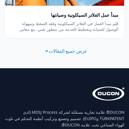
مبدأ عمل الفلاتر السيكلونية وصيانتها
قيّم مبدأ العمل في الفلاتر السيكلونية وفقد الضغط وسهولة
الوصول للصيانة وتخطيط الخدمة من منظور تقني، مع معايير
الاختيار الفنية وإرشادات الصيانة.
عرض جميع المقالات
‏DUCON® علامة تجارية مسجّلة لشركة MDSJ Process (لدى
TÜRKPATENT وEUIPO). تصميم وتصنيع وتركيب أنظمة التحكم في تلوث
الهواء الصناعي تحت علامة DUCON®.