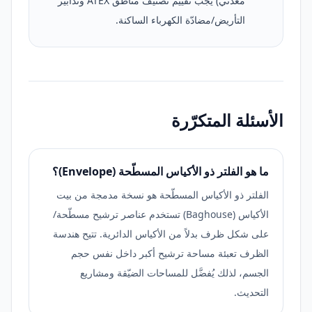
معدني) يجب تقييم تصنيف مناطق ATEX وتدابير
التأريض/مضادّة الكهرباء الساكنة.
الأسئلة المتكرّرة
ما هو الفلتر ذو الأكياس المسطّحة (Envelope)؟
الفلتر ذو الأكياس المسطّحة هو نسخة مدمجة من بيت
الأكياس (Baghouse) تستخدم عناصر ترشيح مسطّحة/
على شكل ظرف بدلاً من الأكياس الدائرية. تتيح هندسة
الظرف تعبئة مساحة ترشيح أكبر داخل نفس حجم
الجسم، لذلك يُفضَّل للمساحات الضيّقة ومشاريع
التحديث.