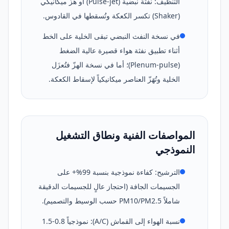
التنظيف: نفثة نبضية (Pulse-jet) أو هزّ ميكانيكي
(Shaker) تكسر الكعكة وتُسقطها في القادوس.
في نسخة النفث النبضي تبقى الخلية على الخط
أثناء تطبيق نفثة هواء قصيرة عالية الضغط
(Plenum-pulse)؛ أما في نسخة الهزّ فتُعزَل
الخلية وتُهَزّ العناصر ميكانيكياً لإسقاط الكعكة.
المواصفات الفنية ونطاق التشغيل
النموذجي
الترشيح: كفاءة نموذجية بنسبة 99%+ على
الجسيمات الجافة (احتجاز عالٍ للجسيمات الدقيقة
شاملاً PM10/PM2.5 حسب الوسيط والتصميم).
نسبة الهواء إلى القماش (A/C): نموذجياً 0.8-1.5