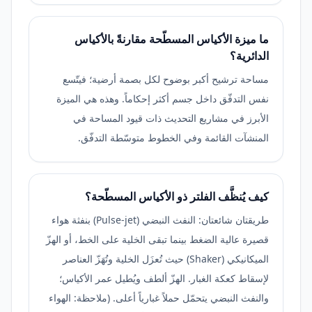
ما ميزة الأكياس المسطّحة مقارنةً بالأكياس
الدائرية؟
مساحة ترشيح أكبر بوضوح لكل بصمة أرضية؛ فيتّسع
نفس التدفّق داخل جسم أكثر إحكاماً. وهذه هي الميزة
الأبرز في مشاريع التحديث ذات قيود المساحة في
المنشآت القائمة وفي الخطوط متوسّطة التدفّق.
كيف يُنظَّف الفلتر ذو الأكياس المسطّحة؟
طريقتان شائعتان: النفث النبضي (Pulse-jet) بنفثة هواء
قصيرة عالية الضغط بينما تبقى الخلية على الخط، أو الهزّ
الميكانيكي (Shaker) حيث تُعزَل الخلية وتُهَزّ العناصر
لإسقاط كعكة الغبار. الهزّ ألطف ويُطيل عمر الأكياس؛
والنفث النبضي يتحمّل حملاً غبارياً أعلى. (ملاحظة: الهواء