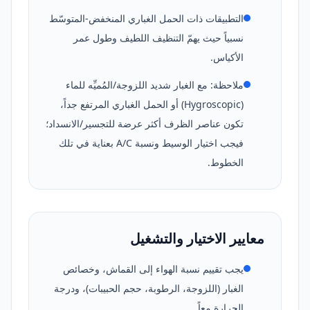
التطبيقات ذات الحمل الغباري المنخفض-المتوسّط
نسبياً حيث يهمّ التنظيف اللطيف وطول عمر
الأكياس.
ملاحظة: مع الغبار شديد اللزوجة/المُميِّه للماء
(Hygroscopic) أو الحمل الغباري المرتفع جداً،
تكون عناصر الظرف أكثر عرضة للتجسير/الانسداد؛
فيجب اختيار الوسيط ونسبة A/C بعناية في تلك
الخطوط.
معايير الاختيار والتشغيل
يجب تقييم نسبة الهواء إلى القماش، وخصائص
الغبار (اللزوجة، الرطوبة، حجم الحبيبات)، ودرجة
الحرارة معاً.