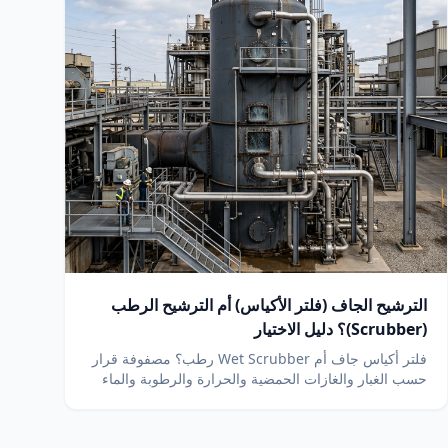
الترشيح الجاف (فلتر الأكياس) أم الترشيح الرطب
(Scrubber)؟ دليل الاختيار
فلتر أكياس جاف أم Wet Scrubber رطب؟ مصفوفة قرار
حسب الغبار والغازات الحمضية والحرارة والرطوبة والماء
والتكلفة + أسئلة شائعة. دليل هندسي من DUCON منذ
1986.