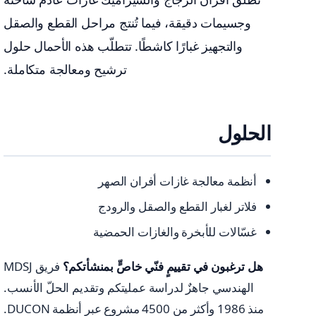
وجسيمات دقيقة، فيما تُنتج مراحل القطع والصقل
والتجهيز غبارًا كاشطًا. تتطلّب هذه الأحمال حلول
ترشيح ومعالجة متكاملة.
الحلول
أنظمة معالجة غازات أفران الصهر
فلاتر لغبار القطع والصقل والرودج
غسّالات للأبخرة والغازات الحمضية
هل ترغبون في تقييمٍ فنّي خاصٍّ بمنشأتكم؟
فريق MDSJ
الهندسي جاهزٌ لدراسة عمليتكم وتقديم الحلّ الأنسب.
منذ 1986 وأكثر من 4500 مشروع عبر أنظمة DUCON.