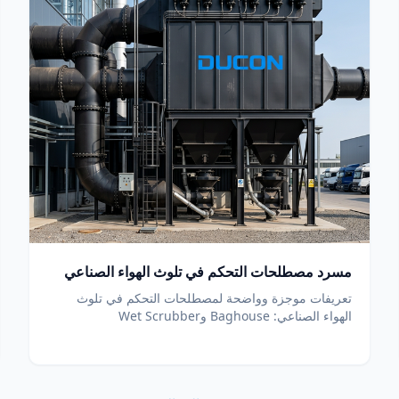
مسرد مصطلحات التحكم في تلوث الهواء الصناعي
تعريفات موجزة وواضحة لمصطلحات التحكم في تلوث
الهواء الصناعي: Baghouse وWet Scrubber
وDeSOx/DeNOx وSNCR/SCR وDSI ونسبة A/C وPM2.5
وATEX والمزيد.