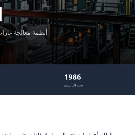
ا
1986
سنة التأسيس
تُطلق أفران الزجاج والسيراميك غازات عادم ساخنة