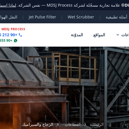
D
®
علامة تجارية مسجّلة لشركة MDSJ Process — نفس الشركة.
لماذا اسم
أمثلة تطبيقية
|
Wet Scrubber
|
Jet Pulse Filter
|
النقل الهوا
|
MDSJ PROCESS
عات
المواقع
المدوّنة
+90 212 356 78 70
+90 555 802 30 04
الرئيسية
القطاعات
الزجاج والسيراميك