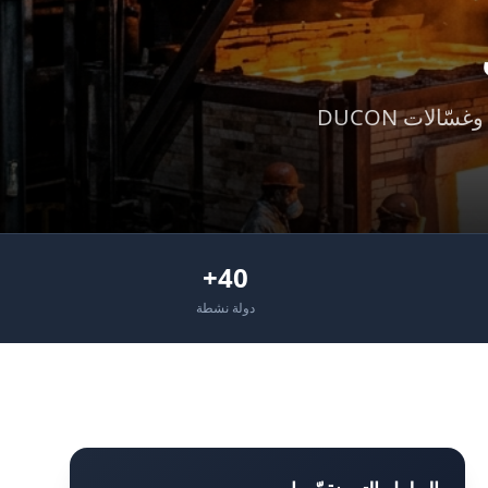
أنظمة معالجة غازات أفران الزجاج والسيراميك وغبار القطع والتجهيز. فلاتر وغسّالات DUCON
40+
دولة نشطة