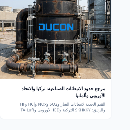
مرجع حدود الانبعاثات الصناعية: تركيا والاتحاد
الأوروبي وألمانيا
القيم الحدية لانبعاثات الغبار وSO2 وNOx وHCl وHF
والزئبق: SKHKKY التركية وIED الأوروبي وTA-Luft
الألمانية، مع التقنية المناسبة لكل حد. الحد الملزم يحدده
ترخيصك.