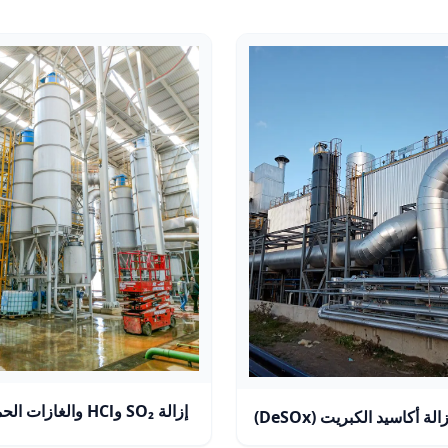
إزالة SO₂ وHCl والغازات الحمضية
لة أكاسيد الكبريت (DeSOx)