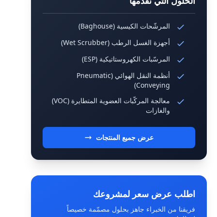
الحلول التي نقدّمها
المرشّحات الكيسية (Baghouse)
أجهزة الغسل الرطب (Wet Scrubber)
المرسّبات الكهروستاتيكية (ESP)
أنظمة النقل الهوائي (Pneumatic
Conveying)
معالجة المركّبات العضوية المتطايرة (VOC)
والغازات
عرض جميع المنتجات
اطلب عرض سعر لمشروعك
فريقنا من الخبراء جاهز بحلول مصمّمة خصيصاً