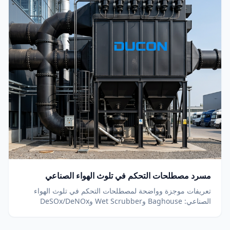
مسرد مصطلحات التحكم في تلوث الهواء الصناعي
تعريفات موجزة وواضحة لمصطلحات التحكم في تلوث الهواء
الصناعي: Baghouse وWet Scrubber وDeSOx/DeNOx
وSNCR/SCR وDSI ونسبة A/C وPM2.5 وATEX والمزيد.