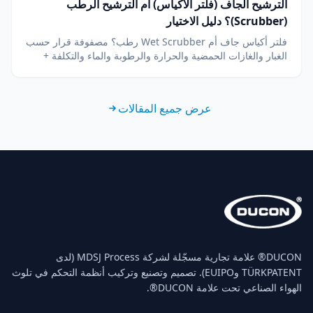
الترشيح الجاف (فلتر الأكياس) أم الترشيح الرطب
(Scrubber)؟ دليل الاختيار
فلتر أكياس جاف أم Wet Scrubber رطب؟ مصفوفة قرار حسب
الغبار والغازات الحمضية والحرارة والرطوبة والماء والتكلفة +
أسئلة شائعة. دليل هندسي من DUCON منذ 1986.
عرض جميع المقالات
‏DUCON® علامة تجارية مسجّلة لشركة MDSJ Process (لدى
TÜRKPATENT وEUIPO). تصميم وتصنيع وتركيب أنظمة التحكم في تلوث
الهواء الصناعي تحت علامة DUCON®.