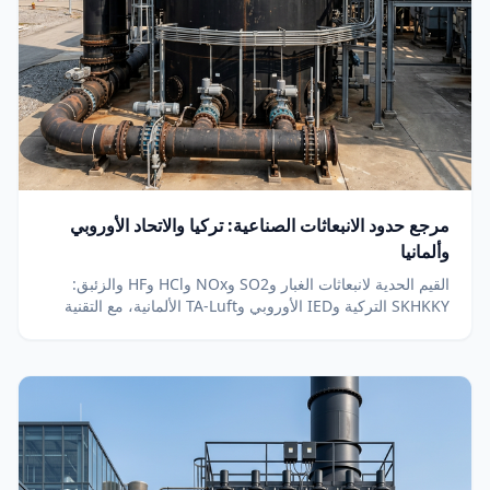
مرجع حدود الانبعاثات الصناعية: تركيا والاتحاد الأوروبي
وألمانيا
القيم الحدية لانبعاثات الغبار وSO2 وNOx وHCl وHF والزئبق:
SKHKKY التركية وIED الأوروبي وTA-Luft الألمانية، مع التقنية
المناسبة لكل حد. الحد الملزم يحدده ترخيصك.