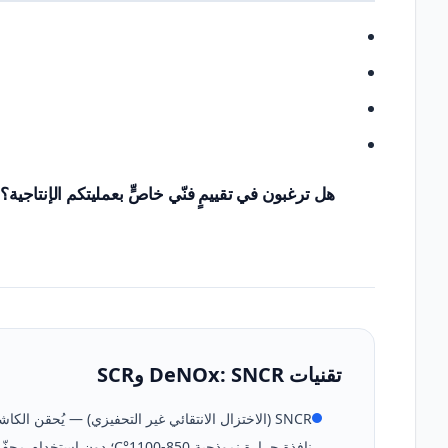
هل ترغبون في تقييمٍ فنّي خاصٍّ بعمليتكم الإنتاجية؟
تقنيات DeNOx: SNCR وSCR
SNCR (الاختزال الانتقائي غير التحفيزي) — يُحقن ال
نافذة حرارة نموذجية 850-1100°C؛ دون استخدام محفّز (catalyst).