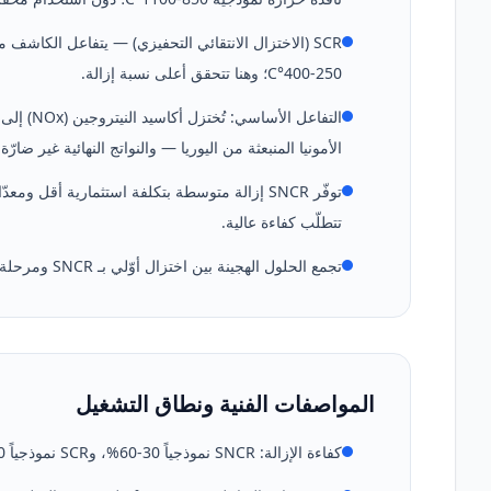
250-400°C؛ وهنا تتحقق أعلى نسبة إزالة.
الأمونيا المنبعثة من اليوريا — والنواتج النهائية غير ضارّة.
تتطلّب كفاءة عالية.
تجمع الحلول الهجينة بين اختزال أوّلي بـ SNCR ومرحلة صقل نهائي بـ SCR لتحسين حجم المحفّز واستهلاك الكاشف.
المواصفات الفنية ونطاق التشغيل
كفاءة الإزالة: SNCR نموذجياً 30-60%، وSCR نموذجياً 80-95% (يمكن بلوغ 90%+ حسب التطبيق وحجم المحفّز).