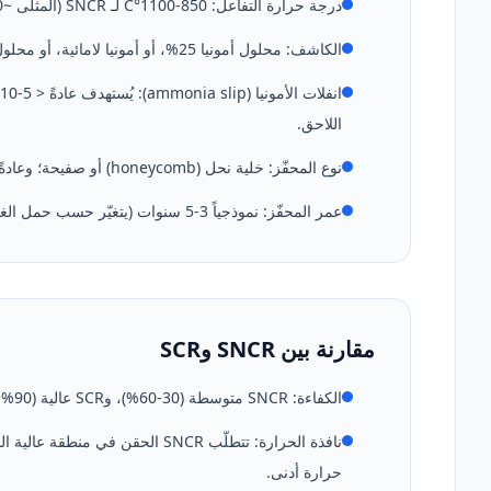
درجة حرارة التفاعل: 850-1100°C لـ SNCR (المثلى ~900-1000°C)، ونافذة نموذجية 250-400°C لـ SCR.
الكاشف: محلول أمونيا 25%، أو أمونيا لامائية، أو محلول يوريا 40-50%؛ والنسبة المولية (NSR) نموذجياً 0.8-2.0.
اللاحق.
نوع المحفّز: خلية نحل (honeycomb) أو صفيحة؛ وعادةً طور فعّال V2O5-WO3 على حامل TiO2.
عمر المحفّز: نموذجياً 3-5 سنوات (يتغيّر حسب حمل الغبار والكبريت والمعادن الثقيلة المسمّمة).
مقارنة بين SNCR وSCR
الكفاءة: SNCR متوسطة (30-60%)، وSCR عالية (90%+) — وتُشترط SCR حيث تكون الحدود القانونية صارمة.
حرارة أدنى.