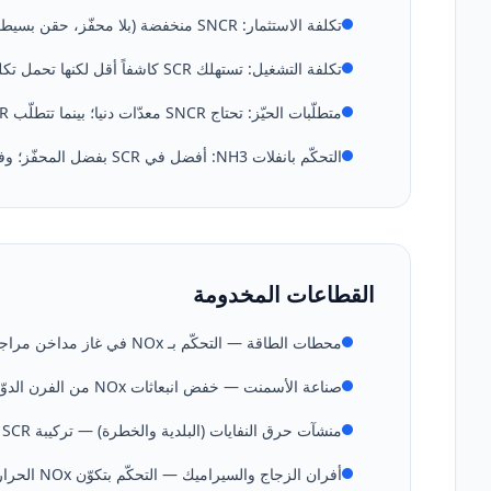
تكلفة الاستثمار: SNCR منخفضة (بلا محفّز، حقن بسيط)؛ وSCR عالية (طبقة محفّز + هيكل مفاعل).
تكلفة التشغيل: تستهلك SCR كاشفاً أقل لكنها تحمل تكلفة استبدال دوري للمحفّز.
متطلّبات الحيّز: تحتاج SNCR معدّات دنيا؛ بينما تتطلّب SCR حجم مفاعل إضافياً وترتيباً لمجاري الغاز.
التحكّم بانفلات NH3: أفضل في SCR بفضل المحفّز؛ وفي SNCR يعتمد على استقرار الجرعة والحرارة.
القطاعات المخدومة
محطات الطاقة — التحكّم بـ NOx في غاز مداخن مراجل الفحم والغاز الطبيعي والكتلة الحيوية.
صناعة الأسمنت — خفض انبعاثات NOx من الفرن الدوّار (الكلسنة)، غالباً بـ SNCR.
منشآت حرق النفايات (البلدية والخطرة) — تركيبة SNCR + SCR للحدود الانبعاثية الصارمة.
أفران الزجاج والسيراميك — التحكّم بتكوّن NOx الحراري (thermal NOx) عالي الحرارة.