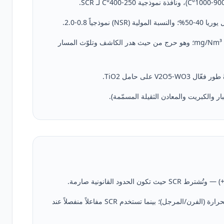
انفلات الأمونيا (ammonia slip): يُستهدف عادةً < 5-10 mg/Nm³؛ وهو حرج من حيث هدر الكاشف وتلوّث المسار
نافذة الحرارة: تتطلّب SNCR الحقن في منطقة عالية الحرارة (الفرن/المرجل)؛ بينما تستخدم SCR مفاعلاً منفصلاً عند