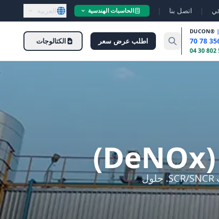
ئي
|
اتصل بنا
|
العربية
الحاسبات الهندسية
DUCON
®
اطلب عرض سعر
الكتالوجات
)
أنظمة DeNOx لخفض انبعاثات NOx في محطات الطاقة والأسمنت. تقنيات SCR/SNCR. حلول