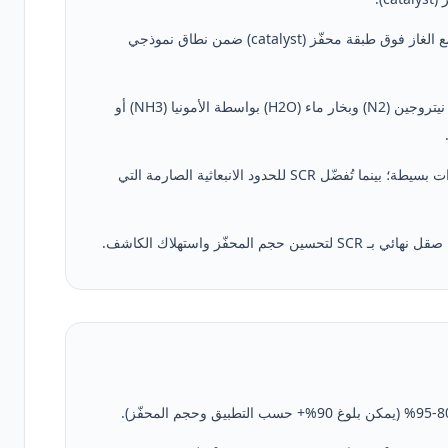
SCR (الاختزال الانتقائي التحفيزي) — يتفاعل الكاشف مع الغاز فوق طبقة محفّز (catalyst) ضمن نطاق نموذجي
التفاعل الأساسي: تُختزل أكاسيد النيتروجين (NOx) إلى نيتروجين (N2) وبخار ماء (H2O) بواسطة الأمونيا (NH3) أو
توفّر SNCR إزالة متوسطة بتكلفة استثمارية أقل ومعدّات بسيطة؛ بينما تُفضّل SCR للحدود الانبعاثية الصارمة التي