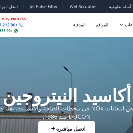
أمثلة تطبيقية
|
Wet Scrubber
|
Jet Pulse Filter
|
النقل الهوا
|
MDSJ PROCESS
عات
المواقع
المدوّنة
+90 212 356 78 70
+90 555 802 30 04
اسيد النيتروجين (DeNOx
DUCON منذ 1986.
اتصل مباشرة