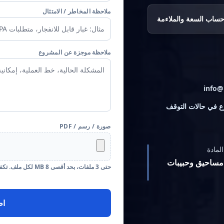
ملاحظة المخاطر / الامتثال
ساب السعة والملاءمة
ملاحظة موجزة عن المشروع
فني خلال 24 ساعة عمل؛ الهاتف/WhatsApp أسرع في حالات التوقف
صورة / رسم / PDF
المادة
مساحيق وحبيبات
حتى 3 ملفات، بحد أقصى 8 MB لكل ملف. تكفي صور الموقع أو مخطط مبسط.
اط