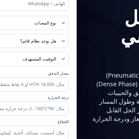
الهاتف
ل
فلتر Jet Pulse / فلتر أكياس (Baghouse)
ي
موجود ويحتاج إلى تحسين
عاجل / هذا الشهر
معدل التدفق
نقوم بهندسة أنظمة النقل الهوائي (Pneumatic Conveying)
بالطور المخفف (Dilute Phase) والطور الكثيف (Dense Phase)
ق والحبيبات
درجة الحرارة
عة وطول المسار
الحل القابل
غاز ودرجة الحرارة
القطاع