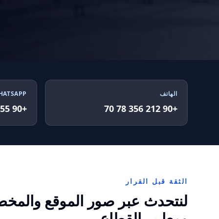
الهاتف
HATSAPP
+90 555 802 30 04
+90 212 356 78 70
الثقة قبل القرار
لنتحدث عبر صور الموقع والمخ
ومعايير القطاع