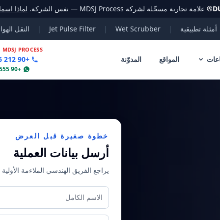
D
®
علامة تجارية مسجّلة لشركة MDSJ Process — نفس الشركة.
لماذا اسم
أمثلة تطبيقية
|
Wet Scrubber
|
Jet Pulse Filter
|
النقل الهوا
|
MDSJ PROCESS
عات
المواقع
المدوّنة
+90 212 356 78 70
+90 555 802 30 04
خطوة صغيرة قبل العرض
أرسل بيانات العملية
يراجع الفريق الهندسي الملاءمة الأولية و
الاسم الكامل