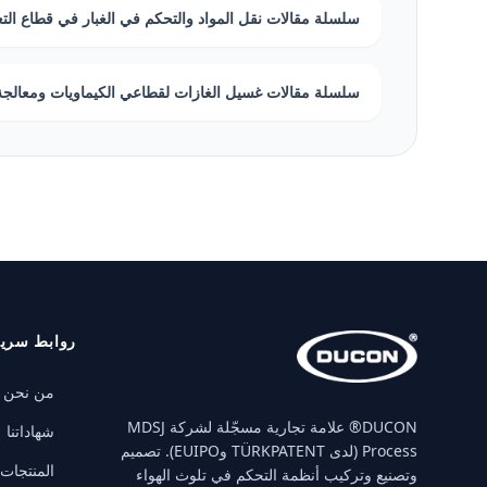
سلسلة مقالات نقل المواد والتحكم في الغبار في قطاع الت
سلسلة مقالات غسيل الغازات لقطاعي الكيماويات ومعالجة 
روابط سري
من نحن
‏DUCON® علامة تجارية مسجّلة لشركة MDSJ
شهاداتنا
Process (لدى TÜRKPATENT وEUIPO). تصميم
المنتجات
وتصنيع وتركيب أنظمة التحكم في تلوث الهواء