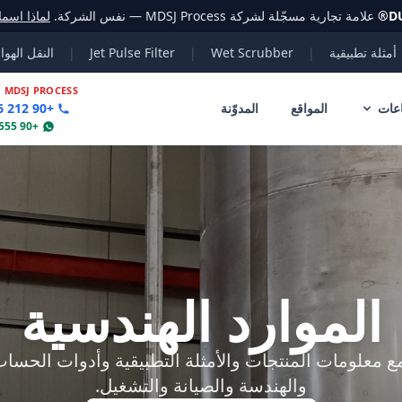
D
®
علامة تجارية مسجّلة لشركة MDSJ Process — نفس الشركة.
لماذا اسم
أمثلة تطبيقية
|
Wet Scrubber
|
Jet Pulse Filter
|
النقل الهوا
|
MDSJ PROCESS
عات
المواقع
المدوّنة
+90 212 356 78 70
+90 555 802 30 04
الموارد الهندسية
 معلومات المنتجات والأمثلة التطبيقية وأدوات الحساب
والهندسة والصيانة والتشغيل.