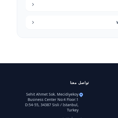
تواصل معنا
Sehit Ahmet Sok. Mecidiyekoy
Business Center No:4 Floor:1
D:54-55, 34387 Sisli / Istanbul,
Turkey