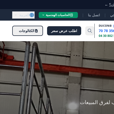
ان؟
←
ئي
|
اتصل بنا
|
العربية
الحاسبات الهندسية
DUCON
®
اطلب عرض سعر
الكتالوجات
 لفرق المبيعات