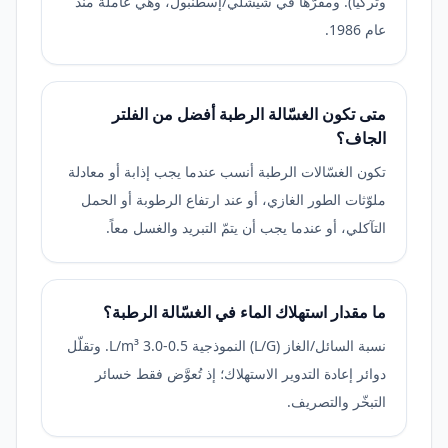
وتركيا). ومقرّها في شيشلي/إسطنبول، وهي عاملة منذ
عام 1986.
متى تكون الغسّالة الرطبة أفضل من الفلتر
الجاف؟
تكون الغسّالات الرطبة أنسب عندما يجب إذابة أو معادلة
ملوّثات الطور الغازي، أو عند ارتفاع الرطوبة أو الحمل
التآكلي، أو عندما يجب أن يتمّ التبريد والغسل معاً.
ما مقدار استهلاك الماء في الغسّالة الرطبة؟
نسبة السائل/الغاز (L/G) النموذجية 0.5-3.0 L/m³. وتقلّل
دوائر إعادة التدوير الاستهلاك؛ إذ تُعوَّض فقط خسائر
التبخّر والتصريف.