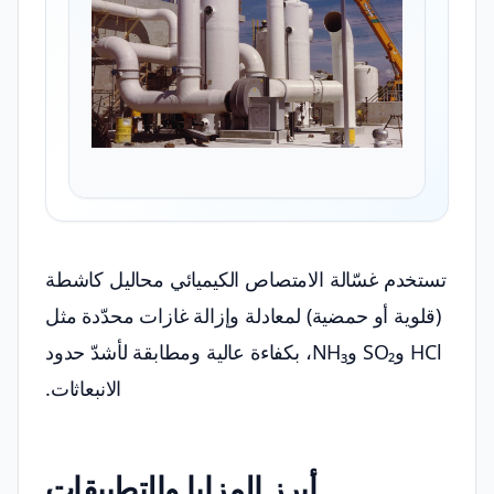
تستخدم غسّالة الامتصاص الكيميائي محاليل كاشطة
(قلوية أو حمضية) لمعادلة وإزالة غازات محدّدة مثل
HCl وSO₂ وNH₃، بكفاءة عالية ومطابقة لأشدّ حدود
الانبعاثات.
أبرز المزايا والتطبيقات