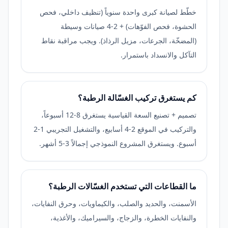
خطّط لصيانة كبرى واحدة سنوياً (تنظيف داخلي، فحص
الحشوة، فحص الفوّهات) + 2-4 صيانات وسيطة
(المضخّة، الجرعات، مزيل الرذاذ). ويجب مراقبة نقاط
التآكل والانسداد باستمرار.
كم يستغرق تركيب الغسّالة الرطبة؟
تصميم + تصنيع السعة القياسية يستغرق 8-12 أسبوعاً،
والتركيب في الموقع 2-4 أسابيع، والتشغيل التجريبي 1-2
أسبوع. ويستغرق المشروع النموذجي إجمالاً 3-5 أشهر.
ما القطاعات التي تستخدم الغسّالات الرطبة؟
الأسمنت، والحديد والصلب، والكيماويات، وحرق النفايات،
والنفايات الخطرة، والزجاج، والسيراميك، والأغذية،