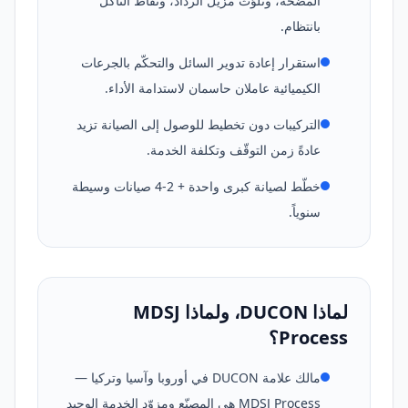
المضخّة، وتلوّث مزيل الرذاذ، ونقاط التآكل
بانتظام.
استقرار إعادة تدوير السائل والتحكّم بالجرعات
الكيميائية عاملان حاسمان لاستدامة الأداء.
التركيبات دون تخطيط للوصول إلى الصيانة تزيد
عادةً زمن التوقّف وتكلفة الخدمة.
خطّط لصيانة كبرى واحدة + 2-4 صيانات وسيطة
سنوياً.
لماذا DUCON، ولماذا MDSJ
Process؟
مالك علامة DUCON في أوروبا وآسيا وتركيا —
MDSJ Process هي المصنّع ومزوّد الخدمة الوحيد