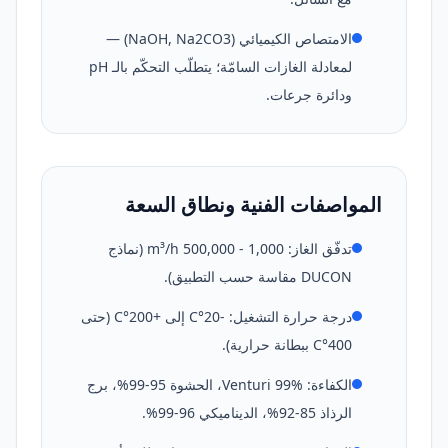
الامتصاص الكيميائي (NaOH, Na2CO3) —
لمعادلة الغازات السامّة؛ يتطلّب التحكّم بالـ pH
ودائرة جرعات.
المواصفات الفنية ونطاق السعة
تدفّق الغاز: 1,000 - 500,000 m³/h (نماذج
DUCON مقاسة حسب التطبيق).
درجة حرارة التشغيل: -20°C إلى +200°C (حتى
400°C ببطانة حرارية).
الكفاءة: Venturi 99%، الحشوة 95-99%، برج
الرذاذ 85-92%، الديناميكي 96-99%.