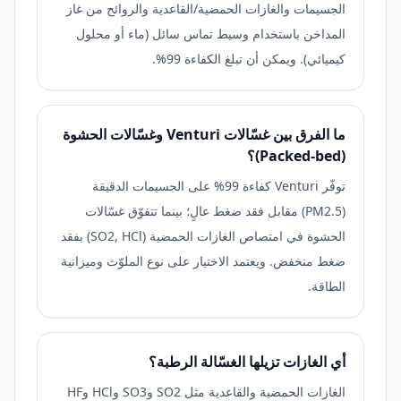
الجسيمات والغازات الحمضية/القاعدية والروائح من غاز
المداخن باستخدام وسيط تماس سائل (ماء أو محلول
كيميائي). ويمكن أن تبلغ الكفاءة 99%.
ما الفرق بين غسّالات Venturi وغسّالات الحشوة
(Packed-bed)؟
توفّر Venturi كفاءة 99% على الجسيمات الدقيقة
(PM2.5) مقابل فقد ضغط عالٍ؛ بينما تتفوّق غسّالات
الحشوة في امتصاص الغازات الحمضية (SO2, HCl) بفقد
ضغط منخفض. ويعتمد الاختيار على نوع الملوّث وميزانية
الطاقة.
أي الغازات تزيلها الغسّالة الرطبة؟
الغازات الحمضية والقاعدية مثل SO2 وSO3 وHCl وHF