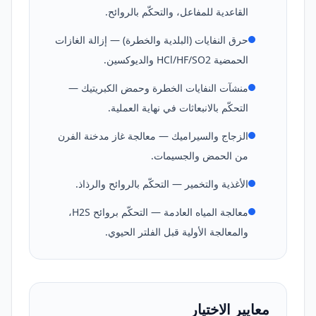
القاعدية للمفاعل، والتحكّم بالروائح.
حرق النفايات (البلدية والخطرة) — إزالة الغازات
الحمضية HCl/HF/SO2 والديوكسين.
منشآت النفايات الخطرة وحمض الكبريتيك —
التحكّم بالانبعاثات في نهاية العملية.
الزجاج والسيراميك — معالجة غاز مدخنة الفرن
من الحمض والجسيمات.
الأغذية والتخمير — التحكّم بالروائح والرذاذ.
معالجة المياه العادمة — التحكّم بروائح H2S،
والمعالجة الأولية قبل الفلتر الحيوي.
معايير الاختيار