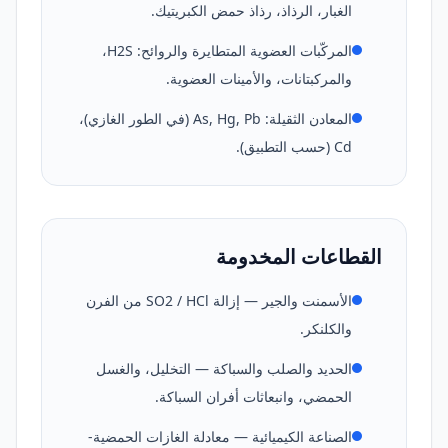
الغبار، الرذاذ، رذاذ حمض الكبريتيك.
المركّبات العضوية المتطايرة والروائح: H2S،
والمركبتانات، والأمينات العضوية.
المعادن الثقيلة: As, Hg, Pb (في الطور الغازي)،
Cd (حسب التطبيق).
القطاعات المخدومة
الأسمنت والجير — إزالة SO2 / HCl من الفرن
والكلنكر.
الحديد والصلب والسباكة — التخليل، والغسل
الحمضي، وانبعاثات أفران السباكة.
الصناعة الكيميائية — معادلة الغازات الحمضية-