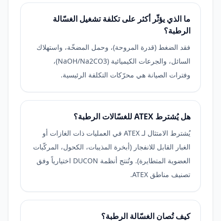
ما الذي يؤثّر أكثر على تكلفة تشغيل الغسّالة
الرطبة؟
فقد الضغط (قدرة المروحة)، وحمل المضخّة، واستهلاك
السائل، والجرعات الكيميائية (NaOH/Na2CO3)،
وفترات الصيانة هي محرّكات التكلفة الرئيسية.
هل يُشترط ATEX للغسّالات الرطبة؟
يُشترط الامتثال لـ ATEX في العمليات ذات الغازات أو
الغبار القابل للانفجار (أبخرة المذيبات، الكحول، المركّبات
العضوية المتطايرة). وتُنتج أنظمة DUCON اختيارياً وفق
تصنيف مناطق ATEX.
كيف تُصان الغسّالة الرطبة؟