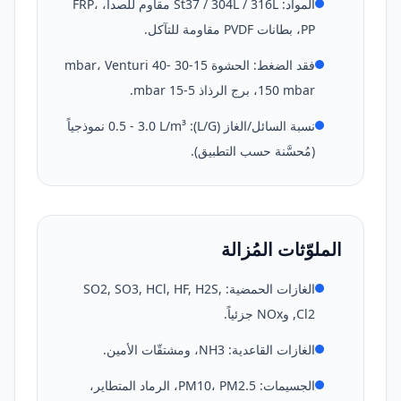
المواد: St37 / 304L / 316L مقاوم للصدأ، FRP،
PP، بطانات PVDF مقاومة للتآكل.
فقد الضغط: الحشوة 15-30 mbar، Venturi 40-
150 mbar، برج الرذاذ 5-15 mbar.
نسبة السائل/الغاز (L/G): 0.5 - 3.0 L/m³ نموذجياً
(مُحسَّنة حسب التطبيق).
الملوّثات المُزالة
الغازات الحمضية: SO2, SO3, HCl, HF, H2S,
Cl2, وNOx جزئياً.
الغازات القاعدية: NH3، ومشتقّات الأمين.
الجسيمات: PM10، PM2.5، الرماد المتطاير،