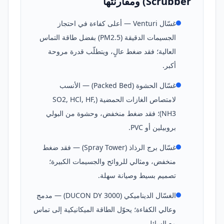
Scrubber) ومقارنتها
غسّال Venturi — أعلى كفاءة في احتجاز
الجسيمات الدقيقة (PM2.5) بفضل طاقة التماس
العالية؛ فقد ضغط عالٍ، ويتطلّب قدرة مروحة
أكبر.
غسّال الحشوة (Packed Bed) — الأنسب
لامتصاص الغازات الحمضية (SO2, HCl, HF,
NH3)؛ فقد ضغط منخفض، وحشوة من البولي
بروبيلين أو PVC.
غسّال برج الرذاذ (Spray Tower) — فقد ضغط
منخفض، ومثالي للروائح والجسيمات الكبيرة؛
تصميم بسيط وصيانة سهلة.
الغسّال الديناميكي (DUCON DY 3000) — مدمج
وعالي الكفاءة؛ يحوّل الطاقة الميكانيكية إلى تماس
مع السائل.