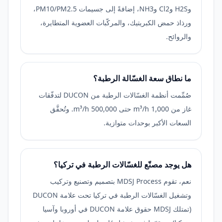
وH2S وCl2 وNH3، إضافةً إلى جسيمات PM10/PM2.5،
ورذاذ حمض الكبريتيك، والمركّبات العضوية المتطايرة،
والروائح.
ما نطاق سعة الغسّالة الرطبة؟
صُمِّمت أنظمة الغسّالات الرطبة من DUCON لتدفّقات
غاز من 1,000 m³/h حتى 500,000 m³/h. وتُحقَّق
السعات الأكبر بوحدات متوازية.
هل يوجد مصنّع للغسّالات الرطبة في تركيا؟
نعم، تقوم MDSJ Process بتصميم وتصنيع وتركيب
وتشغيل الغسّالات الرطبة في تركيا تحت علامة DUCON
(تمتلك MDSJ حقوق علامة DUCON في أوروبا وآسيا