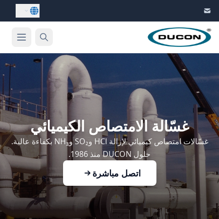
Skip to conten
غسّالة الامتصاص الكيميائي
غسّالات امتصاص كيميائي لإزالة HCl وSO₂ وNH₃ بكفاءة عالية.
حلول DUCON منذ 1986.
اتصل مباشرة