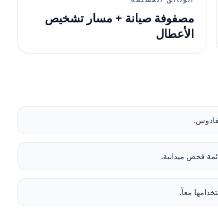
مصفوفة صيانة + مسار تشخيص
الأعطال
قادوس.
ئمة فحص ميدانية.
دامها معاً.