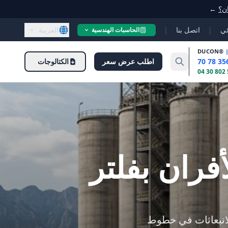
ان؟
←
ئي
|
اتصل بنا
|
العربية
الحاسبات الهندسية
DUCON
®
اطلب عرض سعر
الكتالوجات
فران بفلتر
لانبعاثات في خطوط