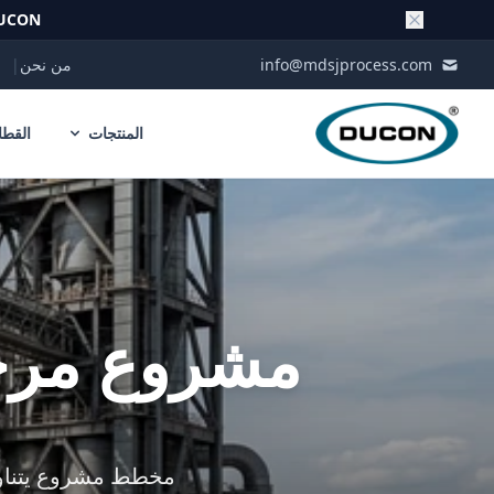
UCON
Skip to conten
info@mdsjprocess.com
من نحن
|
المنتجات
القطا
مشروع مرجعي
مخطط مشروع يتناول 