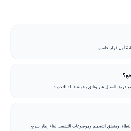
دةً أول قرار حاسم.
قع؟
 فريق العميل عبر وثائق رقمية قابلة للتحديث.
لفلتر Jet Pulse، يمكنكم مراجعة النطاق ومنطق التصميم وموضوعات التشغيل لبناء إطار سريع