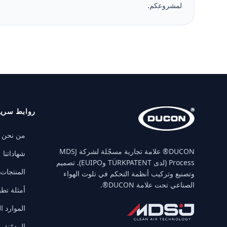
لمشروعكم.
روابط سري
من نحن
‏DUCON® علامة تجارية مسجّلة لشركة MDSJ
شهاداتنا
Process (لدى TÜRKPATENT وEUIPO). تصميم
المنتجات
وتصنيع وتركيب أنظمة التحكم في تلوث الهواء
الصناعي تحت علامة DUCON®.
أمثلة تطب
الموارد ا
المدوّنة