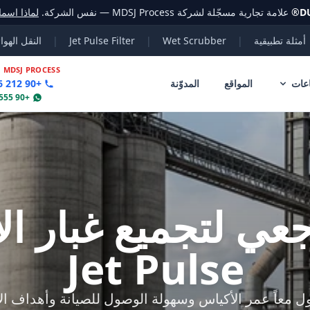
D
®
علامة تجارية مسجّلة لشركة MDSJ Process — نفس الشركة.
لماذا اسم
أمثلة تطبيقية
|
Wet Scrubber
|
Jet Pulse Filter
|
النقل الهوا
|
MDSJ PROCESS
عات
المواقع
المدوّنة
+90 212 356 78 70
+90 555 802 30 04
 لتجميع غبار الأ
Jet Pulse
معاً عمر الأكياس وسهولة الوصول للصيانة وأهداف ا