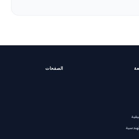
عة
الصفحات
يقية
لهندسية