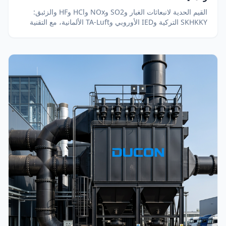
القيم الحدية لانبعاثات الغبار وSO2 وNOx وHCl وHF والزئبق:
SKHKKY التركية وIED الأوروبي وTA-Luft الألمانية، مع التقنية
المناسبة لكل حد. الحد الملزم يحدده ترخيصك.