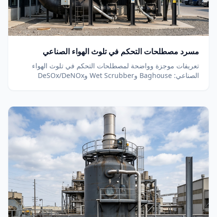
مسرد مصطلحات التحكم في تلوث الهواء الصناعي
تعريفات موجزة وواضحة لمصطلحات التحكم في تلوث الهواء
الصناعي: Baghouse وWet Scrubber وDeSOx/DeNOx
وSNCR/SCR وDSI ونسبة A/C وPM2.5 وATEX والمزيد.