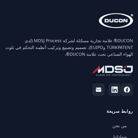
‏DUCON® علامة تجارية مسجّلة لشركة MDSJ Process (لدى
TÜRKPATENT وEUIPO). تصميم وتصنيع وتركيب أنظمة التحكم في تلوث
الهواء الصناعي تحت علامة DUCON®.
روابط سريعة
من نحن
شهاداتنا