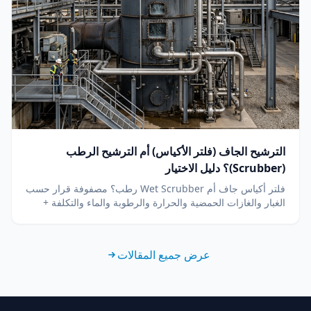
الترشيح الجاف (فلتر الأكياس) أم الترشيح الرطب
(Scrubber)؟ دليل الاختيار
فلتر أكياس جاف أم Wet Scrubber رطب؟ مصفوفة قرار حسب
الغبار والغازات الحمضية والحرارة والرطوبة والماء والتكلفة +
أسئلة شائعة. دليل هندسي من DUCON منذ 1986.
عرض جميع المقالات