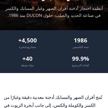
أنظمة احتجاز أدخنة أفران الصهر وغبار المسابك والكسر
في صناعة الحديد والصلب. حلول DUCON منذ 1986.
4,500+
1986
سنة التأسيس
مشاريع مُنجزة
40+
99.9%
كفاءة الترشيح
دولة نشطة
تُنتج أفران الصهر والمسابك أدخنة معدنية دقيقة وغبارًا من
الكسر والكوملة والكنس، إلى جانب أبخرة الزيوت في