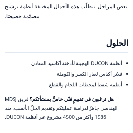
بعض المراحل. تتطلّب هذه الأحمال المختلفة أنظمة ترشيح
مصمّمة خصيصًا.
الحلول
أنظمة DUCON الهجينة لأدخنة أكاسيد المعادن
فلاتر أكياس لغبار الكسر والكوملة
أنظمة شفط لمحطات اللحام والقطع
هل ترغبون في تقييمٍ فنّي خاصٍّ بمنشأتكم؟
فريق MDSJ
الهندسي جاهزٌ لدراسة عمليتكم وتقديم الحلّ الأنسب. منذ
1986 وأكثر من 4500 مشروع عبر أنظمة DUCON.