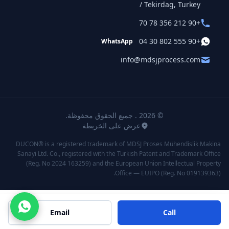
/ Tekirdag, Turkey
+90 212 356 78 70
+90 555 802 30 04
WhatsApp
info@mdsjprocess.com
© 2026 . جميع الحقوق محفوظة.
عرض على الخريطة
DUCON® is a registered trademark of MDSJ Proses Mühendislik Makina
Sanayi Ltd. Co., registered with the Turkish Patent and Trademark Office
(Reg. No 2024 163259) and the European Union Intellectual Property
Office — EUIPO (Reg. No 019139363).
Email
Call