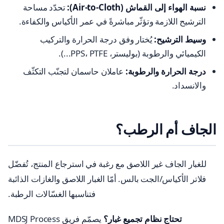
نسبة الهواء إلى القماش (Air-to-Cloth):
تحدّد مساحة
الترشيح اللازمة وتؤثّر مباشرةً في عمر الأكياس والكفاءة.
وسيط الترشيح:
يُختار وفق درجة الحرارة والتركيب
الكيميائي والرطوبة (بوليستر، PPS، PTFE...).
درجة الحرارة والرطوبة:
عاملان حاسمان لتجنّب التكثّف
والانسداد.
الجاف أم الرطب؟
للغبار الجاف غير اللاصق مع رغبة في استرجاع المنتج، تُفضّل
فلاتر الأكياس/الجت بالس. أمّا الغبار اللاصق والغازات الذائبة
فتناسبها الغسّالات الرطبة.
تحتاج نظام تجميع غبار؟
يصمّم فريق MDSJ Process