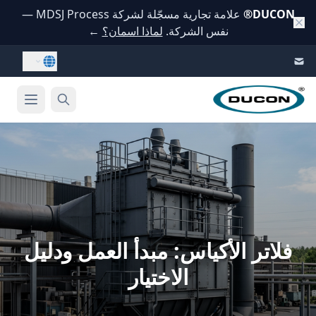
DUCON
®
علامة تجارية مسجّلة لشركة MDSJ Process —
نفس الشركة.
لماذا اسمان؟
←
Skip to conten
فلاتر الأكياس: مبدأ العمل ودليل
الاختيار