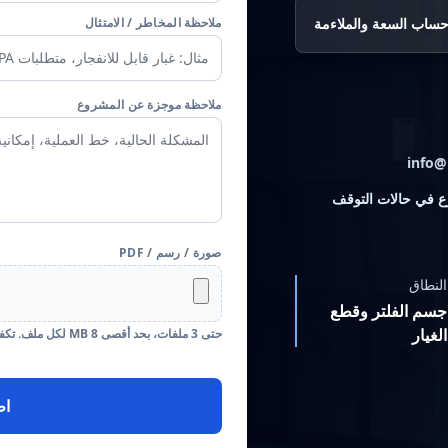
ساب السعة والملاءمة
ملاحظة المخاطر / الامتثال
ملاحظة موجزة عن المشروع
فني خلال 24 ساعة عمل؛ الهاتف/WhatsApp أسرع في حالات التوقف
صورة / رسم / PDF
النطاق
جسم الفلتر وقطع
الغيار
حتى 3 ملفات، بحد أقصى 8 MB لكل ملف. تكفي صور الموقع أو مخطط مبسط.
اط