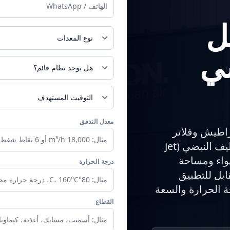
الهاتف
ل
فلتر Jet Pulse / فلتر أكياس (Baghouse)
ي
موجود ويحتاج إلى تحسين
عاجل / هذا الشهر
معدل التدفق
راطيش وفلاتر
الأكياس من الفولاذ المقاوم للصدأ والفلاتر بالتنظيف النبضي (Jet
لهواء ومساحة
درجة الحرارة
ابل للتطبيق
جة الحرارة والسعة
القطاع