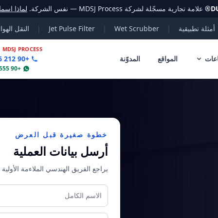
D
®
علامة تجارية مسجّلة لشركة MDSJ Process — نفس الشركة.
لماذا اسم
أمثلة تطبيقية
|
Wet Scrubber
|
Jet Pulse Filter
|
النقل الهوا
|
MDSJ PROCESS
عات
المواقع
المدوّنة
+90 212 356 78 70
+90 555 802 30 04
خطوة صغيرة قبل العرض
أرسل بيانات العملية
يراجع الفريق الهندسي الملاءمة الأولية و
الاسم الكامل