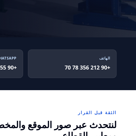
الهاتف
HATSAPP
+90 555 802 30 04
+90 212 356 78 70
الثقة قبل القرار
لنتحدث عبر صور الموقع والمخ
ومعايير القطاع