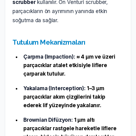
scrubber
kullanılır. Ön Venturi scrubber,
parçacıkların ön ayrımının yanında etkin
soğutma da sağlar.
Tutulum Mekanizmaları
Çarpma (Impaction):
≈ 4 µm ve üzeri
parçacıklar atalet etkisiyle liflere
çarparak tutulur.
Yakalama (Interception):
1–3 µm
parçacıklar akım çizgilerini takip
ederek lif yüzeyinde yakalanır.
Brownian Difüzyon:
1 µm altı
parçacıklar rastgele hareketle liflere