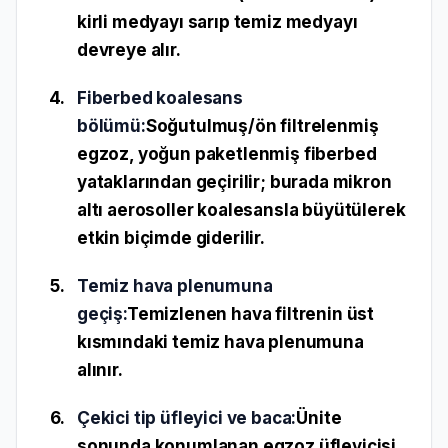
kirli medyayı sarıp temiz medyayı
devreye alır.
Fiberbed koalesans
bölümü:
Soğutulmuş/ön filtrelenmiş
egzoz, yoğun paketlenmiş
fiberbed
yataklarından geçirilir; burada mikron
altı aerosoller koalesansla büyütülerek
etkin biçimde giderilir.
Temiz hava plenumuna
geçiş:
Temizlenen hava filtrenin üst
kısmındaki
temiz hava plenumuna
alınır.
Çekici tip üfleyici ve baca:
Ünite
sonunda konumlanan
egzoz üfleyicisi