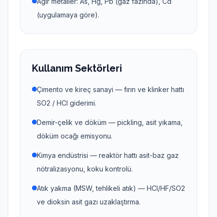
Ağır metaller: As, Hg, Pb (gaz fazında), Cd
(uygulamaya göre).
Kullanım Sektörleri
Çimento ve kireç sanayi — fırın ve klinker hattı
SO2 / HCl giderimi.
Demir-çelik ve döküm — pickling, asit yıkama,
döküm ocağı emisyonu.
Kimya endüstrisi — reaktör hattı asit-baz gaz
nötralizasyonu, koku kontrolü.
Atık yakma (MSW, tehlikeli atık) — HCl/HF/SO2
ve dioksin asit gazı uzaklaştırma.