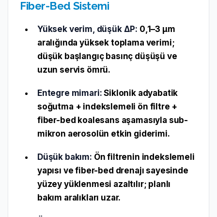
Fiber-Bed Sistemi
Yüksek verim, düşük ΔP:
0,1–3 µm
aralığında yüksek toplama verimi;
düşük başlangıç basınç düşüşü ve
uzun servis ömrü.
Entegre mimari:
Siklonik adyabatik
soğutma + indekslemeli ön filtre +
fiber-bed
koalesans aşamasıyla sub-
mikron aerosolün etkin giderimi.
Düşük bakım:
Ön filtrenin indekslemeli
yapısı ve fiber-bed drenajı sayesinde
yüzey yüklenmesi azaltılır; planlı
bakım aralıkları uzar.