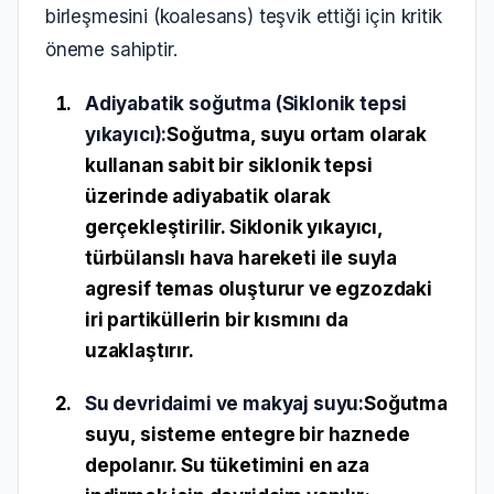
birleşmesini (koalesans) teşvik ettiği için kritik
öneme sahiptir.
Adiyabatik soğutma (Siklonik tepsi
yıkayıcı):
Soğutma, suyu ortam olarak
kullanan sabit bir
siklonik tepsi
üzerinde adiyabatik olarak
gerçekleştirilir. Siklonik yıkayıcı,
türbülanslı hava hareketi ile suyla
agresif temas oluşturur ve egzozdaki
iri partiküllerin bir kısmını da
uzaklaştırır.
Su devridaimi ve makyaj suyu:
Soğutma
suyu, sisteme entegre bir haznede
depolanır. Su tüketimini en aza