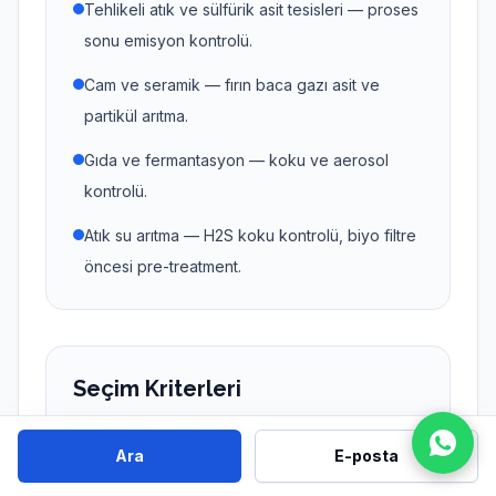
Tehlikeli atık ve sülfürik asit tesisleri — proses
sonu emisyon kontrolü.
Cam ve seramik — fırın baca gazı asit ve
partikül arıtma.
Gıda ve fermantasyon — koku ve aerosol
kontrolü.
Atık su arıtma — H2S koku kontrolü, biyo filtre
öncesi pre-treatment.
Seçim Kriterleri
Gaz debisi, sıcaklık, nem ve kirletici bileşimi
Ara
E-posta
birlikte değerlendirilmelidir.