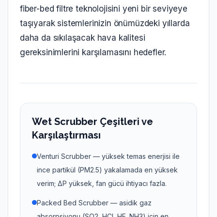
fiber-bed filtre teknolojisini yeni bir seviyeye
taşıyarak sistemlerinizin önümüzdeki yıllarda
daha da sıkılaşacak hava kalitesi
gereksinimlerini karşılamasını hedefler.
Wet Scrubber Çeşitleri ve
Karşılaştırması
Venturi Scrubber — yüksek temas enerjisi ile
ince partikül (PM2.5) yakalamada en yüksek
verim; ΔP yüksek, fan gücü ihtiyacı fazla.
Packed Bed Scrubber — asidik gaz
absorpsiyonu (SO2, HCl, HF, NH3) için en