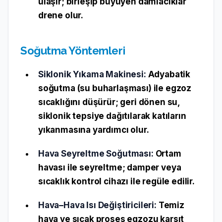
ulaşır; birleşip büyüyen damlacıklar
drene olur.
Soğutma Yöntemleri
Siklonik Yıkama Makinesi:
Adyabatik
soğutma (su buharlaşması) ile egzoz
sıcaklığını düşürür; geri dönen su,
siklonik tepsiye dağıtılarak katıların
yıkanmasına yardımcı olur.
Hava Seyreltme Soğutması:
Ortam
havası ile seyreltme; damper veya
sıcaklık kontrol cihazı ile regüle edilir.
Hava–Hava Isı Değiştiricileri:
Temiz
hava ve sıcak proses egzozu karşıt