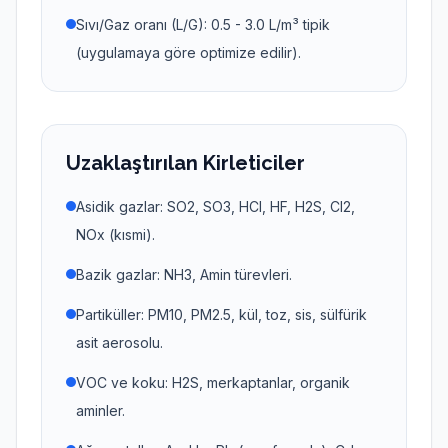
Sıvı/Gaz oranı (L/G): 0.5 - 3.0 L/m³ tipik
(uygulamaya göre optimize edilir).
Uzaklaştırılan Kirleticiler
Asidik gazlar: SO2, SO3, HCl, HF, H2S, Cl2,
NOx (kısmi).
Bazik gazlar: NH3, Amin türevleri.
Partiküller: PM10, PM2.5, kül, toz, sis, sülfürik
asit aerosolu.
VOC ve koku: H2S, merkaptanlar, organik
aminler.