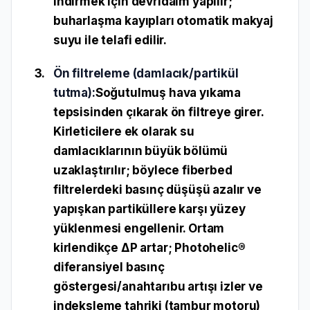
indirmek için devridaim yapılır;
buharlaşma kayıpları
otomatik makyaj
suyu
ile telafi edilir.
Ön filtreleme (damlacık/partikül
tutma):
Soğutulmuş hava yıkama
tepsisinden çıkarak
ön filtreye
girer.
Kirleticilere ek olarak su
damlacıklarının büyük bölümü
uzaklaştırılır; böylece fiberbed
filtrelerdeki basınç düşüşü azalır ve
yapışkan partiküllere karşı yüzey
yüklenmesi engellenir. Ortam
kirlendikçe ΔP artar;
Photohelic®
diferansiyel basınç
göstergesi/anahtarı
bu artışı izler ve
indeksleme tahriki (tambur motoru)