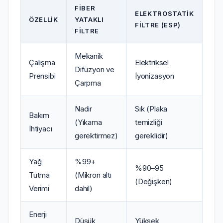
FIBER
ELEKTROSTATIK
ÖZELLIK
YATAKLI
FILTRE (ESP)
FILTRE
Mekanik
Çalışma
Elektriksel
Difüzyon ve
Prensibi
İyonizasyon
Çarpma
Nadir
Sık (Plaka
Bakım
(Yıkama
temizliği
İhtiyacı
gerektirmez)
gereklidir)
Yağ
%99+
%90–95
Tutma
(Mikron altı
(Değişken)
Verimi
dahil)
Enerji
Düşük
Yüksek