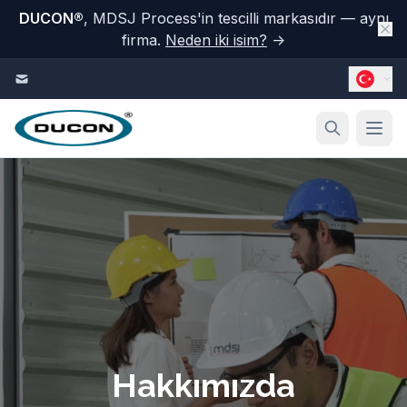
DUCON
®
, MDSJ Process'in tescilli markasıdır — aynı
firma.
Neden iki isim?
→
İçeriğe geç
Hakkımızda