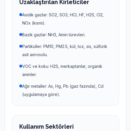
Uzaklaştırılan Kirleticiler
Asidik gazlar: SO2, SO3, HCl, HF, H2S, Cl2,
NOx (kısmi).
Bazik gazlar: NH3, Amin türevleri.
Partiküller: PM10, PM2.5, kül, toz, sis, sülfürik
asit aerosolu.
VOC ve koku: H2S, merkaptanlar, organik
aminler.
Ağır metaller: As, Hg, Pb (gaz fazında), Cd
(uygulamaya göre).
Kullanım Sektörleri