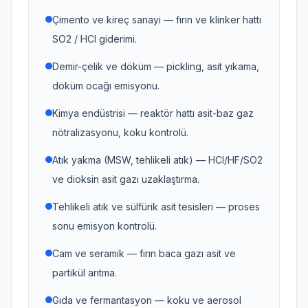
Çimento ve kireç sanayi — fırın ve klinker hattı
SO2 / HCl giderimi.
Demir-çelik ve döküm — pickling, asit yıkama,
döküm ocağı emisyonu.
Kimya endüstrisi — reaktör hattı asit-baz gaz
nötralizasyonu, koku kontrolü.
Atık yakma (MSW, tehlikeli atık) — HCl/HF/SO2
ve dioksin asit gazı uzaklaştırma.
Tehlikeli atık ve sülfürik asit tesisleri — proses
sonu emisyon kontrolü.
Cam ve seramik — fırın baca gazı asit ve
partikül arıtma.
Gıda ve fermantasyon — koku ve aerosol