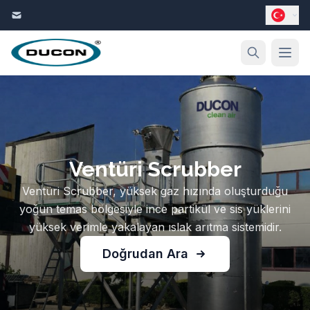
İçeriğe geç
Ventüri Scrubber
Ventüri Scrubber, yüksek gaz hızında oluşturduğu
yoğun temas bölgesiyle ince partikül ve sis yüklerini
yüksek verimle yakalayan ıslak arıtma sistemidir.
Doğrudan Ara