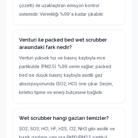
çözelti) ile uzaklaştıran emisyon kontrol
sistemidir. Verimliliği %99'a kadar çıkabilir.
Venturi ile packed bed wet scrubber
arasındaki fark nedir?
Venturi yüksek hız ve basınç kaybıyla ince
partikülde (PM2.5) %99 verim sağlar; packed
bed ise düşük basınç kaybıyla asidik gaz
absorpsiyonunda (SO2, HCl) öne çıkar. Seçim,
kirletici tipine ve enerji bütçesine bağlıdır.
Wet scrubber hangi gazları temizler?
SO2, SO3, HCl, HF, H2S, Cl2, NH3 gibi asidik ve
bazik gazların yanı sıra PM10/PM2.5 partikül,