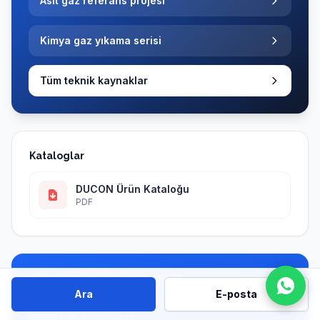
Asit gaz referans projesi
Kimya gaz yıkama serisi
Tüm teknik kaynaklar
Kataloglar
DUCON Ürün Kataloğu
PDF
Projeyi Direkt Görüşelim
Ara
E-posta
Form doldurmadan ürün, kapasite ve proses detaylarını
hızlıca paylaşabilirsiniz.