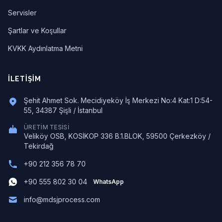
Servisler
Şartlar ve Koşullar
KVKK Aydınlatma Metni
İLETIŞIM
Şehit Ahmet Sok. Mecidiyeköy İş Merkezi No:4 Kat:1 D:54-
55, 34387 Şişli / İstanbul
ÜRETIM TESISI
Veliköy OSB, KOSİKOP 336 B.1.BLOK, 59500 Çerkezköy /
Tekirdağ
+90 212 356 78 70
+90 555 802 30 04
WhatsApp
info@mdsjprocess.com