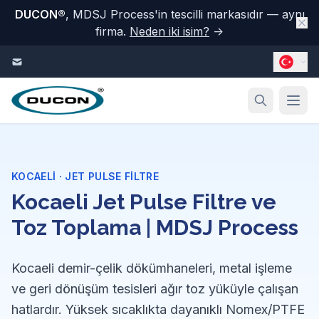
DUCON
®
, MDSJ Process'in tescilli markasıdır — aynı
firma.
Neden iki isim?
→
İçeriğe geç
KOCAELI · JET PULSE FILTRE
Kocaeli Jet Pulse Filtre ve
Toz Toplama | MDSJ Process
Kocaeli demir-çelik dökümhaneleri, metal işleme
ve geri dönüşüm tesisleri ağır toz yüküyle çalışan
hatlardır. Yüksek sıcaklıkta dayanıklı Nomex/PTFE