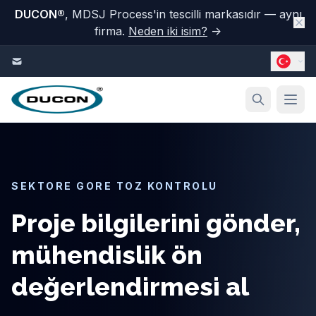
DUCON
®
, MDSJ Process'in tescilli markasıdır — aynı
firma.
Neden iki isim?
→
İçeriğe geç
SEKTORE GORE TOZ KONTROLU
Proje bilgilerini gönder,
mühendislik ön
değerlendirmesi al