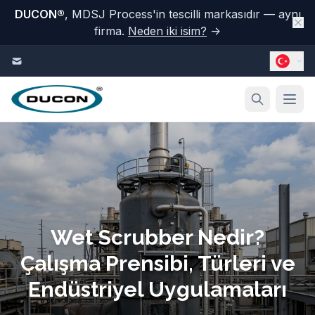
DUCON
®
, MDSJ Process'in tescilli markasıdır — aynı
firma.
Neden iki isim?
→
İçeriğe geç
Wet Scrubber Nedir?
Çalışma Prensibi, Türleri ve
Endüstriyel Uygulamaları