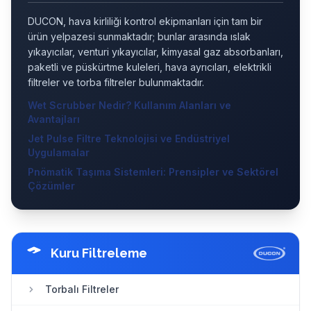
Endüstriyel Uyumluluk
DUCON, hava kirliliği kontrol ekipmanları için tam bir
ürün yelpazesi sunmaktadır; bunlar arasında ıslak
yıkayıcılar, venturi yıkayıcılar, kimyasal gaz absorbanları,
paketli ve püskürtme kuleleri, hava ayrıcıları, elektrikli
filtreler ve torba filtreler bulunmaktadır.
Wet Scrubber Nedir? Kullanım Alanları ve
Avantajları
Jet Pulse Filtre Teknolojisi ve Endüstriyel
Uygulamalar
Pnömatik Taşıma Sistemleri: Prensipler ve Sektörel
Çözümler
Kuru Filtreleme