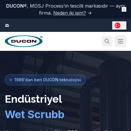
DUCON
®
, MDSJ Process'in tescilli markasıdır — aynı
firma.
Neden iki isim?
→
İçeriğe geç
1986'dan beri DUCON teknolojisi
Hava Kirliliği
Endüstriyel
Wet Scrubber
Sistemleri
|