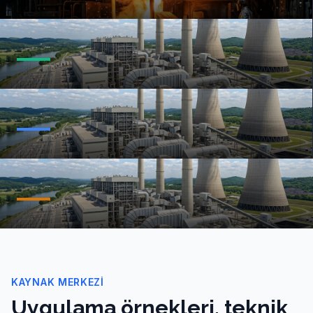
Enerji Santralleri
Biyokütle Endüstrisi Hava Emisyon
Kontrolü
Tehlikeli Atık Yakma