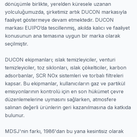
bir anlayışı benimseyerek; çalışma ekibimize yeni bir
motivasyon ve dinamizm katmayı amaçlıyoruz. Bu
dönüşümle birlikte, yerelden küresele uzanan
yolculuğumuzda, şirketimiz artık DUCON markasıyla
faaliyet göstermeye devam etmektedir. DUCON
markası EUIPO’da tescillenmiş, akılda kalıcı ve faaliyet
konusunun ana temasına uygun bir marka olarak
seçilmiştir.
DUCON ekipmanları; ıslak temizleyiciler, venturi
temizleyiciler, toz siklonları, ıslak çökelticiler, karbon
adsorbanlar, SCR NOx sistemleri ve torbalı filtreleri
kapsar. Bu ekipmanlar, kullanıcıların gaz ve partikül
emisyonlarının kontrolü için en son hükümet çevre
düzenlemelerine uymasını sağlarken, atmosfere
salınan değerli ürünlerin geri kazanılmasına da katkıda
bulunur.