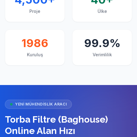
4,500+
40+
Proje
Ülke
1986
99.9%
Kuruluş
Verimlilik
YENI MÜHENDISLIK ARACI
Torba Filtre (Baghouse)